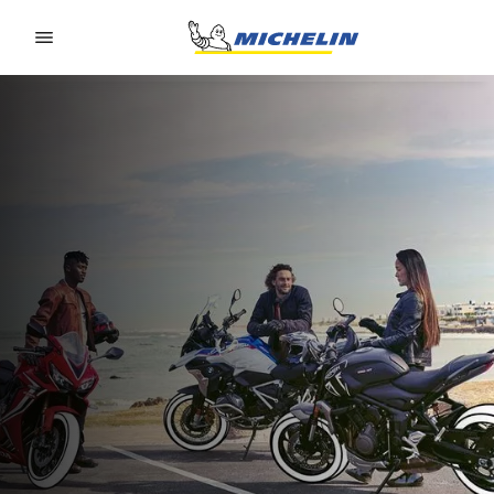
Go to page content
Go to page navigation