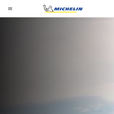
Go to page content
Go to page navigation