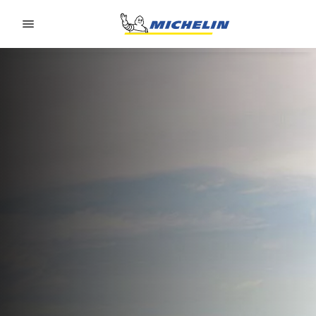
Go to page content
Go to page navigation