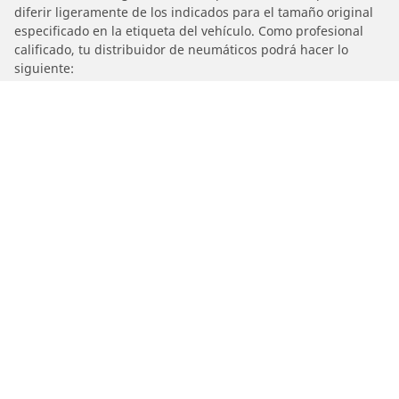
diferir ligeramente de los indicados para el tamaño original
especificado en la etiqueta del vehículo. Como profesional
calificado, tu distribuidor de neumáticos podrá hacer lo
siguiente:
1. Informarte si el índice de carga o de velocidad de los
neumáticos de reemplazo es diferente al de los neumáticos
originales.
2. Determinar si la presión de los neumáticos debe ajustarse
para el tamaño alternativo propuesto.
/
Car brands
PEUGEOT