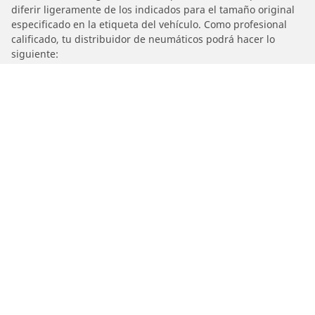
diferir ligeramente de los indicados para el tamaño original
especificado en la etiqueta del vehículo. Como profesional
calificado, tu distribuidor de neumáticos podrá hacer lo
siguiente:
1. Informarte si el índice de carga o de velocidad de los
neumáticos de reemplazo es diferente al de los neumáticos
originales.
2. Determinar si la presión de los neumáticos debe ajustarse
para el tamaño alternativo propuesto.
/
Car brands
PEUGEOT