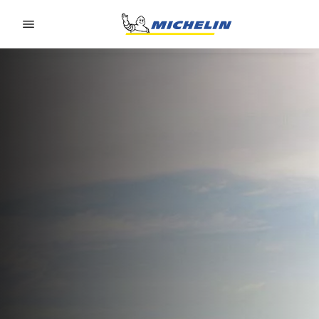
Go to page content
Go to page navigation