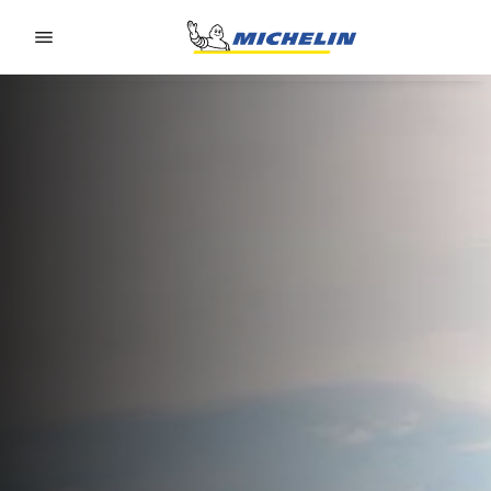
Go to page content
Go to page navigation