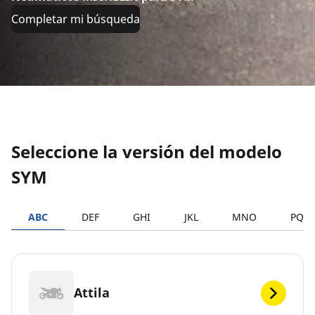
Completar mi búsqueda
Seleccione la versión del modelo
SYM
ABC
DEF
GHI
JKL
MNO
PQR
Attila