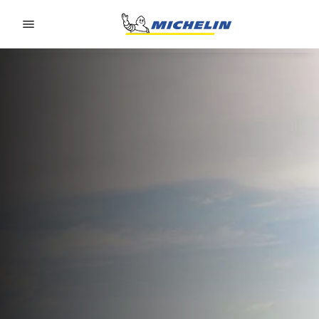
Go to page content
Go to page navigation