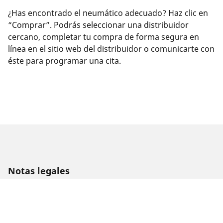
¿Has encontrado el neumático adecuado? Haz clic en
“Comprar”. Podrás seleccionar una distribuidor
cercano, completar tu compra de forma segura en
línea en el sitio web del distribuidor o comunicarte con
éste para programar una cita.
Notas legales
Los índices de carga o velocidad que se muestran pueden
diferir ligeramente de los indicados para el tamaño original
especificado en la etiqueta del vehículo. Como profesional
calificado, tu distribuidor de neumáticos podrá hacer lo