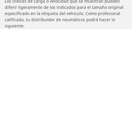
Los índices de carga o velocidad que se muestran pueden
diferir ligeramente de los indicados para el tamaño original
especificado en la etiqueta del vehículo. Como profesional
calificado, tu distribuidor de neumáticos podrá hacer lo
siguiente:
1. Informarte si el índice de carga o de velocidad de los
neumáticos de reemplazo es diferente al de los neumáticos
originales.
2. Determinar si la presión de los neumáticos debe ajustarse
para el tamaño alternativo propuesto.
/
Car brands
TVS