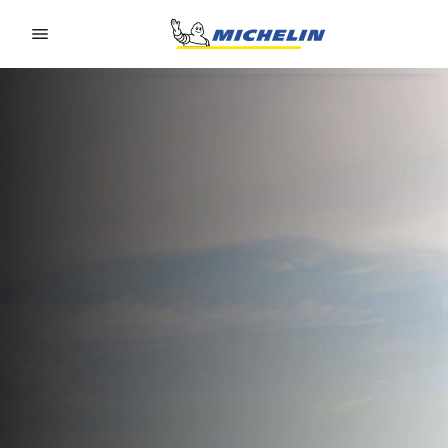
Go to page content
Go to page navigation