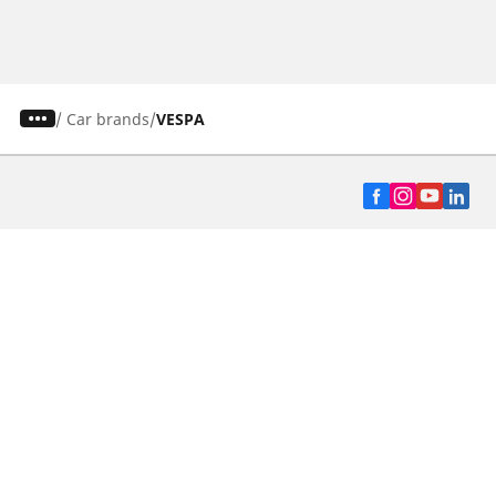
/
Car brands
VESPA
Auto, SUV y Camioneta
Motos