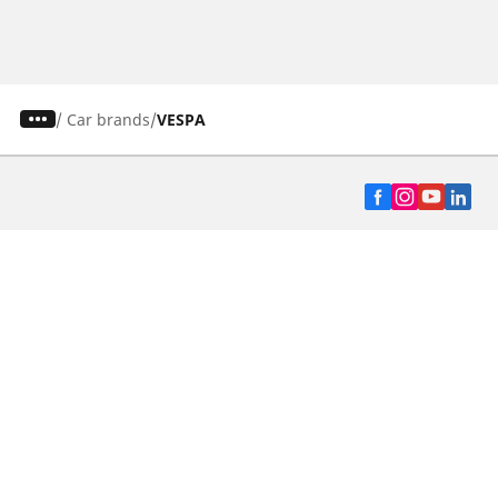
/
Car brands
VESPA
Auto, SUV y Camioneta
Motos