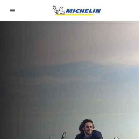
Go to page content
Go to page navigation