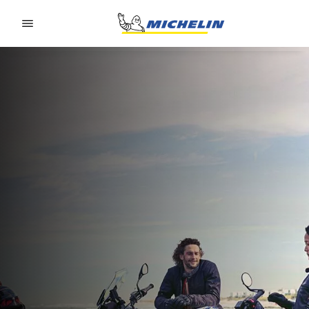
Go to page content
Go to page navigation