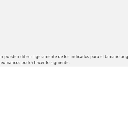
n pueden diferir ligeramente de los indicados para el tamaño origi
 neumáticos podrá hacer lo siguiente:
ad de los neumáticos de reemplazo es diferente al de los neumático
ebe ajustarse para el tamaño alternativo propuesto.
Detalles de tu búsqueda