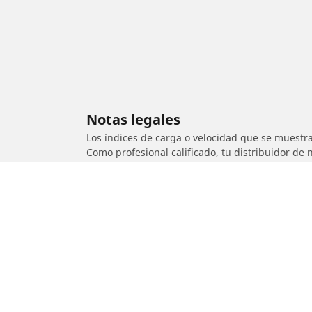
Notas legales
Los índices de carga o velocidad que se muestra
Como profesional calificado, tu distribuidor de
1. Informarte si el índice de carga o de velocid
2. Determinar si la presión de los neumáticos d