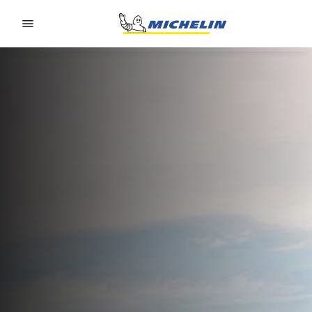
Go to page content
Go to page navigation