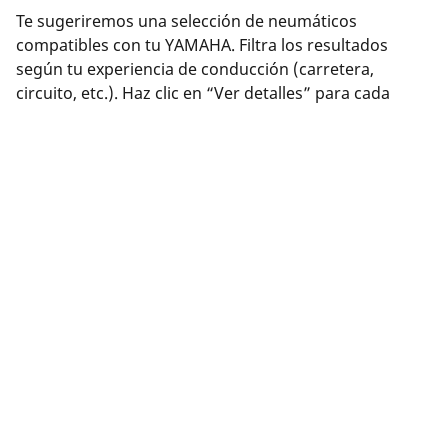
Te sugeriremos una selección de neumáticos
compatibles con tu YAMAHA. Filtra los resultados
según tu experiencia de conducción (carretera,
circuito, etc.). Haz clic en “Ver detalles” para cada
producto y así obtener más información sobre sus
características, consultar reseñas o comparar
neumáticos.
¿Has encontrado el neumático adecuado? Haz clic en
“Comprar”. Podrás seleccionar una distribuidor
cercano, completar tu compra de forma segura en
línea en el sitio web del distribuidor o comunicarte con
éste para programar una cita.