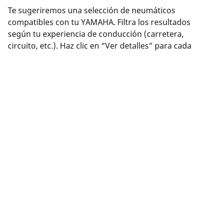
Te sugeriremos una selección de neumáticos
compatibles con tu YAMAHA. Filtra los resultados
según tu experiencia de conducción (carretera,
circuito, etc.). Haz clic en “Ver detalles” para cada
producto y así obtener más información sobre sus
características, consultar reseñas o comparar
neumáticos.
¿Has encontrado el neumático adecuado? Haz clic en
“Comprar”. Podrás seleccionar una distribuidor
cercano, completar tu compra de forma segura en
línea en el sitio web del distribuidor o comunicarte con
éste para programar una cita.