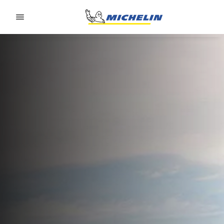
Go to page content
Go to page navigation