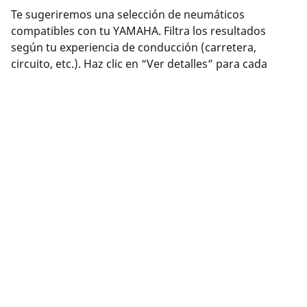
Te sugeriremos una selección de neumáticos
compatibles con tu YAMAHA. Filtra los resultados
según tu experiencia de conducción (carretera,
circuito, etc.). Haz clic en “Ver detalles” para cada
producto y así obtener más información sobre sus
características, consultar reseñas o comparar
neumáticos.
¿Has encontrado el neumático adecuado? Haz clic en
“Comprar”. Podrás seleccionar una distribuidor
cercano, completar tu compra de forma segura en
línea en el sitio web del distribuidor o comunicarte con
éste para programar una cita.