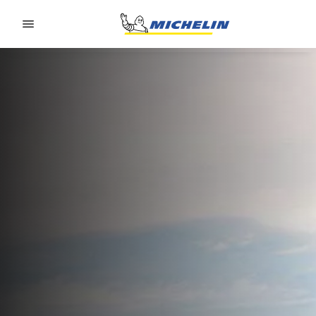
Go to page content
Go to page navigation