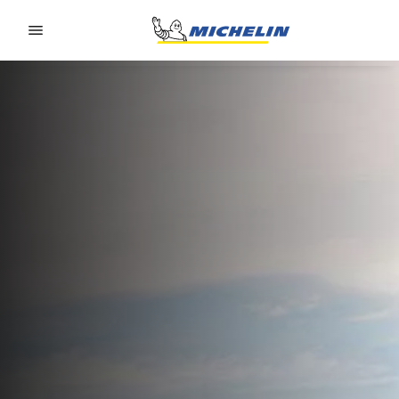
Go to page content
Go to page navigation