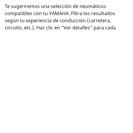
Te sugeriremos una selección de neumáticos
compatibles con tu YAMAHA. Filtra los resultados
según tu experiencia de conducción (carretera,
circuito, etc.). Haz clic en “Ver detalles” para cada
producto y así obtener más información sobre sus
características, consultar reseñas o comparar
neumáticos.
¿Has encontrado el neumático adecuado? Haz clic en
“Comprar”. Podrás seleccionar una distribuidor
cercano, completar tu compra de forma segura en
línea en el sitio web del distribuidor o comunicarte con
éste para programar una cita.