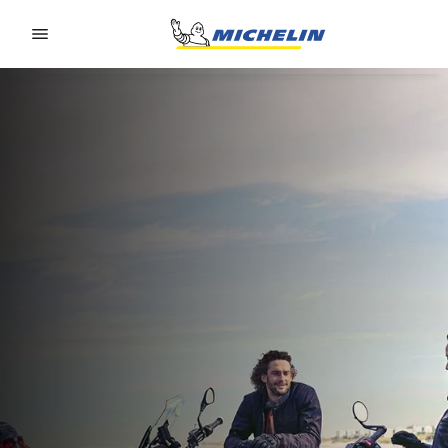
Go to page content
Go to page navigation