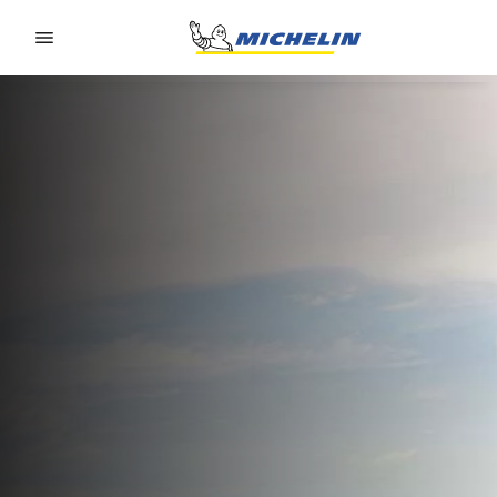
Go to page content
Go to page navigation