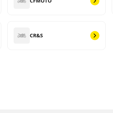
CFMOTO
CR&S