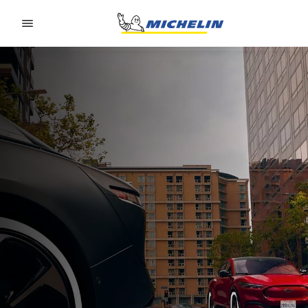
Go to page content
Go to page navigation