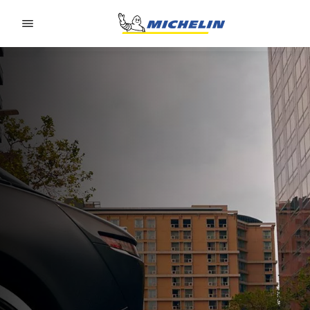
Go to page content
Go to page navigation