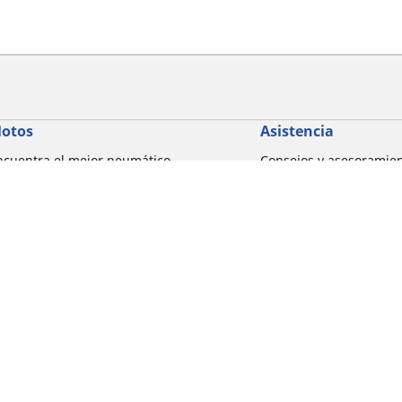
otos
Asistencia
ncuentra el mejor neumático
Consejos y asesoramie
ICHELIN
Ayuda
xplorar por marcas de motocicletas
xplorar por experiencia de conducción
xplorar por familia de productos
xplorar por marcas de motocicletas
Detalles de tu búsqueda
xplorar por tamaño de neumático