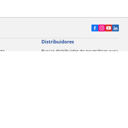
Distribuidores
nto
Buscar distribuidor de neumáticos para
automóvil
Buscar distribuidor de neumáticos para
motocicleta