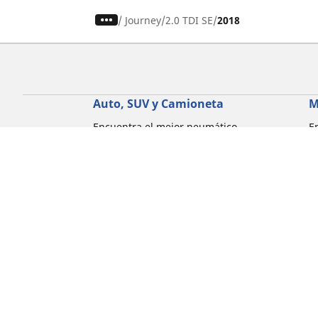
/
Journey
2.0 TDI SE
2018
Auto, SUV y Camioneta
M
Encuentra el mejor neumático
E
MICHELIN
M
Explora todos los neumáticos
E
Explorar por tipo de vehículo
E
Explorar por familia de productos
E
Explorar por experiencia de conducción
E
Explorar por estación
E
Explorar por marcas de automóviles
Explorar por tamaño de neumático
Corporativo
Compliance