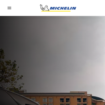
Go to page content
Go to page navigation