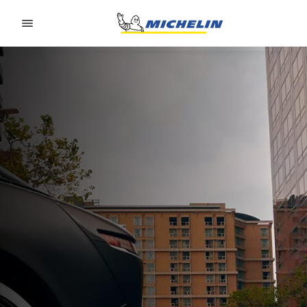
Go to page content
Go to page navigation