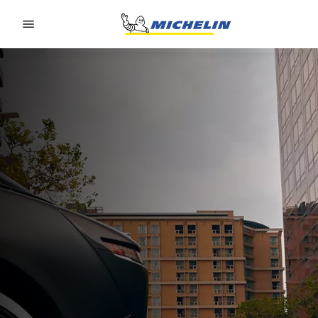
Go to page content
Go to page navigation