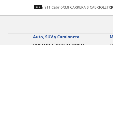
/
911 Cabrio
3.8 CARRERA S CABRIOLET
2
Auto, SUV y Camioneta
M
Encuentra el mejor neumático
E
MICHELIN
M
Explora todos los neumáticos
E
Explorar por tipo de vehículo
E
Explorar por familia de productos
E
Explorar por experiencia de conducción
E
Explorar por estación
E
Explorar por marcas de automóviles
Explorar por tamaño de neumático
Corporativo
Compliance