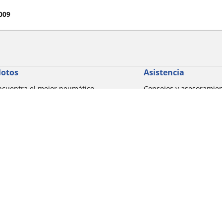
009
otos
Asistencia
ncuentra el mejor neumático
Consejos y asesoramie
ICHELIN
Ayuda
xplorar por marcas de motocicletas
xplorar por experiencia de conducción
xplorar por familia de productos
xplorar por marcas de motocicletas
Detalles de tu búsqueda
xplorar por tamaño de neumático