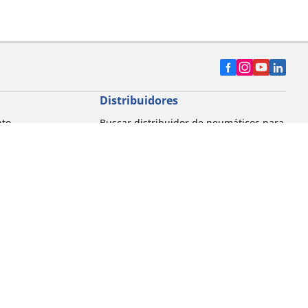
Distribuidores
nto
Buscar distribuidor de neumáticos para
automóvil
Buscar distribuidor de neumáticos para
motocicleta