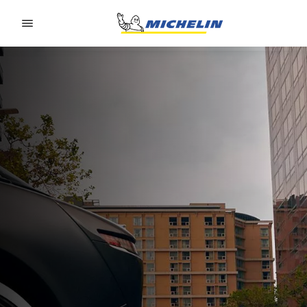
Go to page content
Go to page navigation