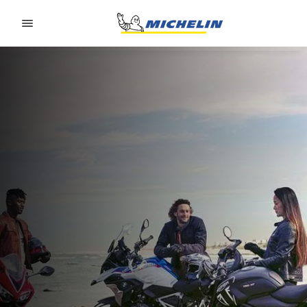
Go to page content
Go to page navigation