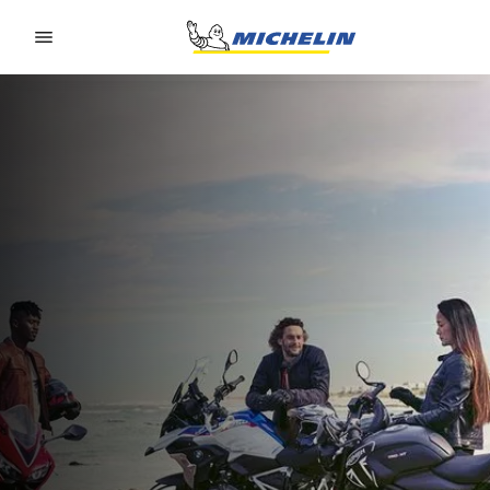
Go to page content
Go to page navigation