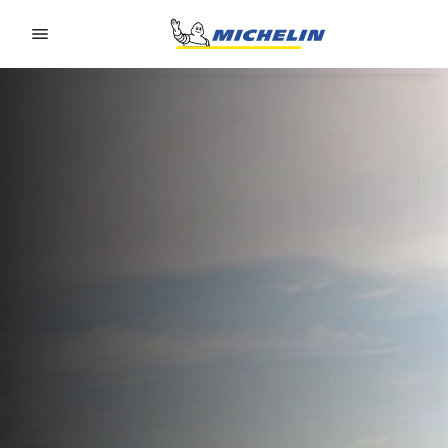
Go to page content
Go to page navigation