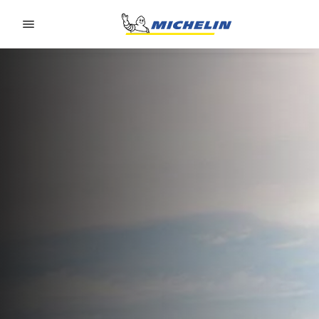
Go to page content
Go to page navigation