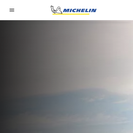
Go to page content
Go to page navigation