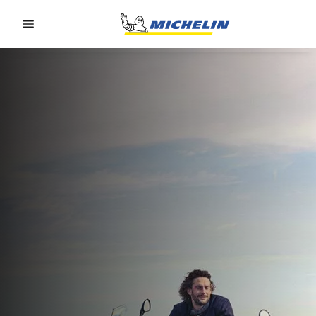
Go to page content
Go to page navigation