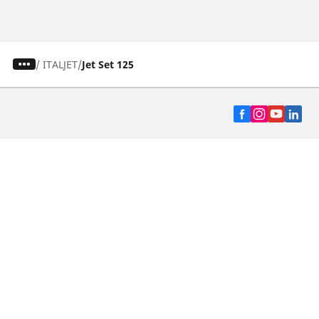
/
ITALJET
Jet Set 125
Auto, SUV y Camioneta
Motos