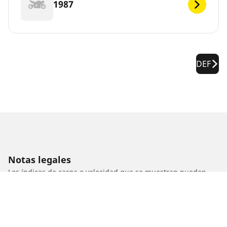
1987
DEF
Notas legales
Los índices de carga o velocidad que se muestran pueden
diferir ligeramente de los indicados para el tamaño original
especificado en la etiqueta del vehículo. Como profesional
calificado, tu distribuidor de neumáticos podrá hacer lo
siguiente:
1. Informarte si el índice de carga o de velocidad de los