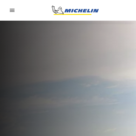
Go to page content
Go to page navigation