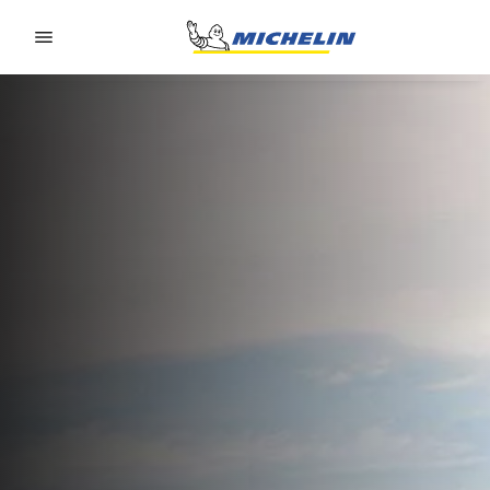
Go to page content
Go to page navigation