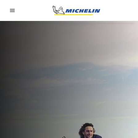
Go to page content
Go to page navigation