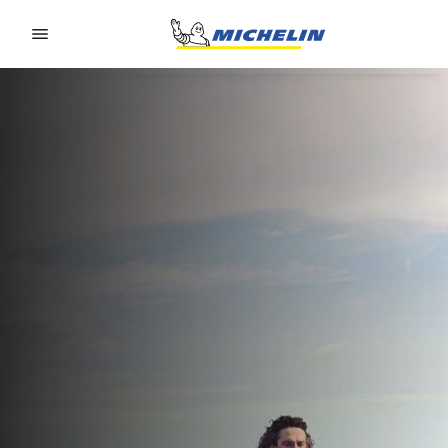
Go to page content
Go to page navigation