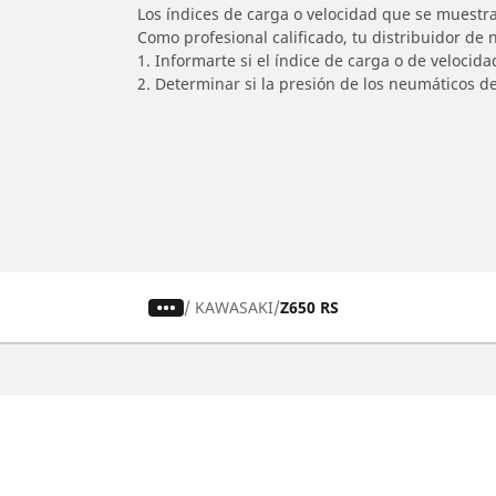
Los índices de carga o velocidad que se muestra
Como profesional calificado, tu distribuidor de
1. Informarte si el índice de carga o de velocid
2. Determinar si la presión de los neumáticos d
/
KAWASAKI
Z650 RS
Auto, SUV y Camioneta
M
Encuentra el mejor neumático
E