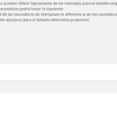
n pueden diferir ligeramente de los indicados para el tamaño origi
 neumáticos podrá hacer lo siguiente:
ad de los neumáticos de reemplazo es diferente al de los neumático
ebe ajustarse para el tamaño alternativo propuesto.
otos
Asistencia
ncuentra el mejor neumático
Consejos y asesoramie