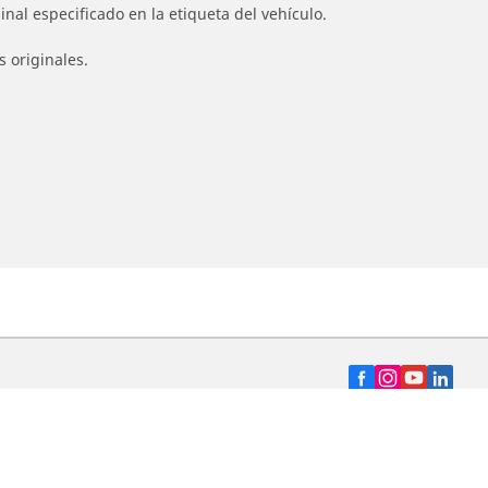
nal especificado en la etiqueta del vehículo.
s originales.
Distribuidores
nto
Buscar distribuidor de neumáticos para