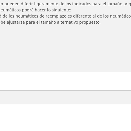
n pueden diferir ligeramente de los indicados para el tamaño origi
 neumáticos podrá hacer lo siguiente:
ad de los neumáticos de reemplazo es diferente al de los neumático
ebe ajustarse para el tamaño alternativo propuesto.
otos
Asistencia
ncuentra el mejor neumático
Consejos y asesoramie