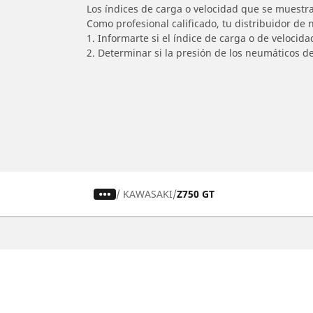
Los índices de carga o velocidad que se muestra
Como profesional calificado, tu distribuidor de
1. Informarte si el índice de carga o de velocid
2. Determinar si la presión de los neumáticos d
/
KAWASAKI
Z750 GT
Auto, SUV y Camioneta
M
Encuentra el mejor neumático
E