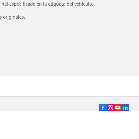
nal especificado en la etiqueta del vehículo.
s originales.
Distribuidores
nto
Buscar distribuidor de neumáticos para