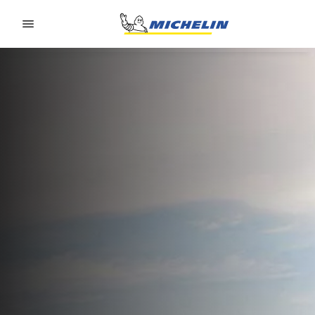
Go to page content
Go to page navigation