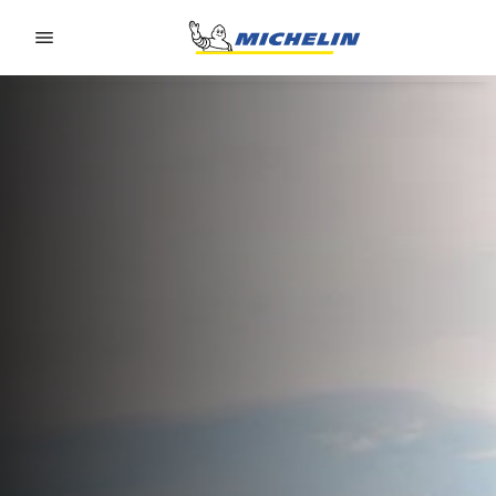
Go to page content
Go to page navigation