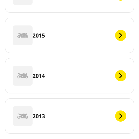
2015
2014
2013