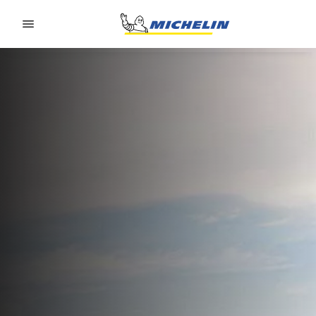
Go to page content
Go to page navigation