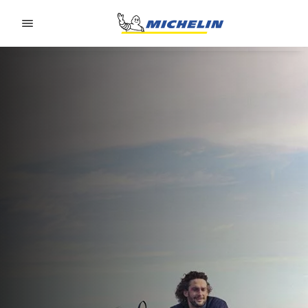
Go to page content
Go to page navigation