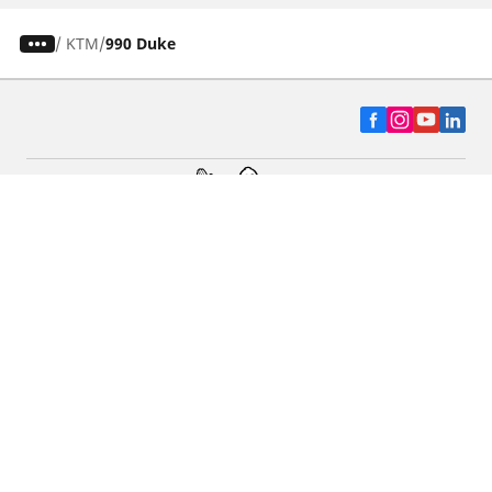
/
KTM
990 Duke
Auto, SUV y Camioneta
Motos
Asistencia