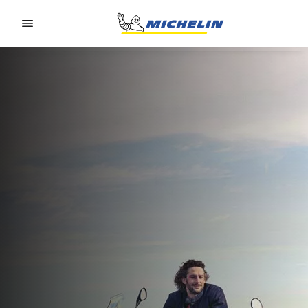
Go to page content
Go to page navigation