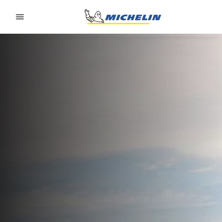
Go to page content
Go to page navigation