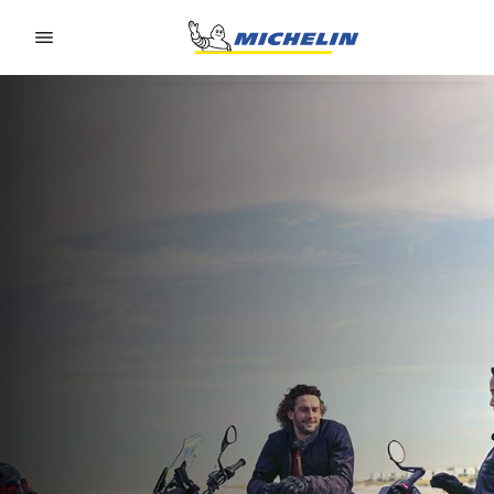
Go to page content
Go to page navigation