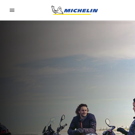
Go to page content
Go to page navigation