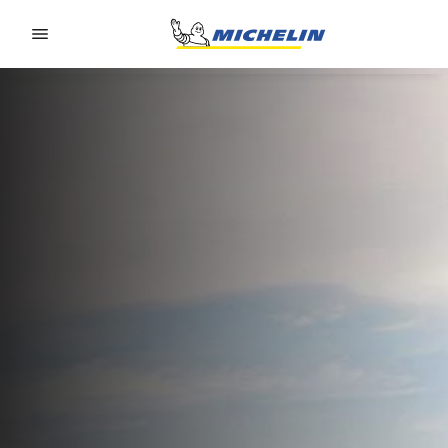
Go to page content
Go to page navigation