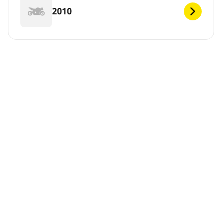
2010
DEF
Notas legales
Los índices de carga o velocidad que se muestran pueden
diferir ligeramente de los indicados para el tamaño original
especificado en la etiqueta del vehículo. Como profesional
calificado, tu distribuidor de neumáticos podrá hacer lo
siguiente: