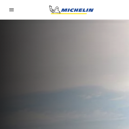
Go to page content
Go to page navigation