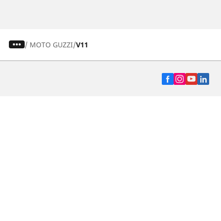
/
MOTO GUZZI
V11
Auto, SUV y Camioneta
Motos