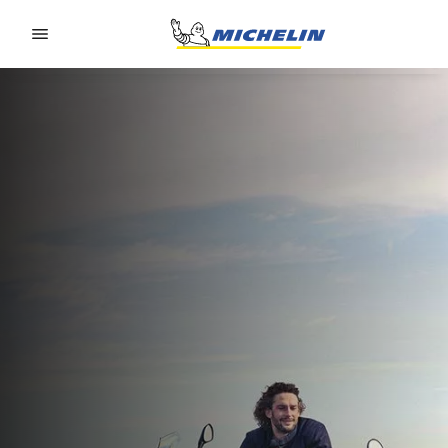
Go to page content
Go to page navigation